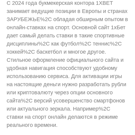
С 2024 года букмекерская контора 1XBET
занимает ведущие позиции в Европы и странах
ЗАРУБЕЖЬЕ%2C обладая обширным опытом в
онлайн-ставках на спорт. Основной сайт 1хБет
дает самый делать ставки в такие спортивные
дисциплины%2C как футбол%2C теннис%2C
хоккей%2C баскетбол и многое другое.
Стильное оформление официального сайта и
удобная навигация способствуют удобному
использованию сервиса. Для активации игры
на настоящие деньги нужно разработать рубли
или криптовалюту через опции основного
сайта%2C версий усовершенство смартфонов
или актуального зеркала. Например%2C
ставки на спорт онлайн делаются в режиме
реального времени.