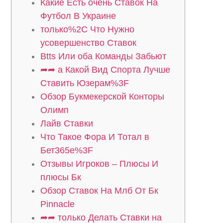
Какие Есть очень Ставок На
Футбол В Украине
только%2C Что Нужно
усовершенство Ставок
Btts Или оба Команды Забьют
➦➦ а Какой Вид Спорта Лучше
Ставить Юзерам%3F
Обзор Букмекерской Конторы
Олимп
Лайв Ставки
Что Такое Фора И Тотал в
Бет365е%3F
Отзывы Игроков – Плюсы И
плюсы Бк
Обзор Ставок На Млб От Бк
Pinnacle
➦➦ только Делать Ставки на