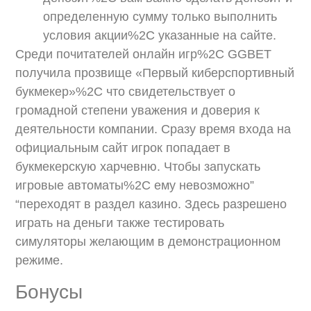
определенную сумму только выполнить
условия акции%2C указанные на сайте.
Среди почитателей онлайн игр%2C GGBET
получила прозвище «Первый киберспортивный
букмекер»%2C что свидетельствует о
громадной степени уважения и доверия к
деятельности компании. Сразу время входа на
официальным сайт игрок попадает в
букмекерскую харчевню. Чтобы запускать
игровые автоматы%2C ему невозможно”
“переходят в раздел казино. Здесь разрешено
играть на деньги также тестировать
симуляторы желающим в демонстрационном
режиме.
Бонусы