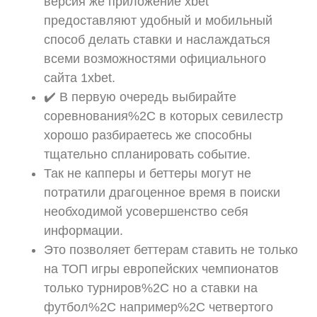
версия же приложение xbet
предоставляют удобный и мобильный
способ делать ставки и наслаждаться
всеми возможностями официального
сайта 1xbet.
✔️ В первую очередь выбирайте
соревнования%2C в которых севилестр
хорошо разбираетесь же способны
тщательно спланировать событие.
Так не капперы и беттеры могут не
потратили драгоценное время в поиски
необходимой усовершенство себя
информации.
Это позволяет беттерам ставить не только
на ТОП игры европейских чемпионатов
только турниров%2C но а ставки на
футбол%2C например%2C четвертого