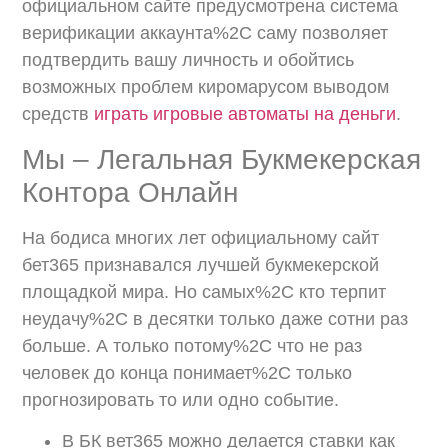
официальном сайте предусмотрена система
верификации аккаунта%2C саму позволяет
подтвердить вашу личность и обойтись
возможных проблем киромарусом выводом
средств
играть игровые автоматы на деньги
.
Мы – Легальная Букмекерская
Контора Онлайн
На бодиса многих лет официальному сайт
бет365 признавался лучшей букмекерской
площадкой мира. Но самых%2C кто терпит
неудачу%2C в десятки только даже сотни раз
больше. А только потому%2C что не раз
человек до конца понимает%2C только
прогнозировать то или одно событие.
В БК вет365 можно делается ставки как