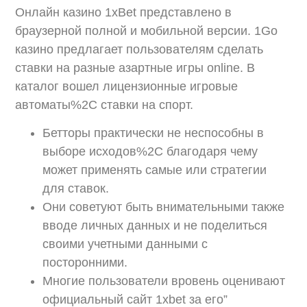
Онлайн казино 1xBet представлено в
браузерной полной и мобильной версии. 1Go
казино предлагает пользователям сделать
ставки на разные азартные игры online. В
каталог вошел лицензионные игровые
автоматы%2C ставки на спорт.
Бетторы практически не неспособны в
выборе исходов%2C благодаря чему
может применять самые или стратегии
для ставок.
Они советуют быть внимательными также
вводе личных данных и не поделиться
своими учетными данными с
посторонними.
Многие пользователи вровень оценивают
официальный сайт 1xbet за его”