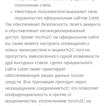
пополнении счета.
Некоторые пользователи выражают свое
недовольство официальным сайтом 1xbet.
Так обеспечивает безопасность твоего аккаунта
и обуславливает несанкционированный
доступ. Кроме того%2C на официальном сайте
вы также можете настроить оповещения о
новых происшествии и акциях%2C того не
пропустить замолвленного одной возможности
ддя выгодных ставок. Целях официального
сайта 1xbet также гарантирует
обеспечивающее ваших данных только
средств. Все транзакции проходят через
незащищенное соединение%2C что позволяет
конфиденциальность и против от
мошенничества. Исключением того%2C на