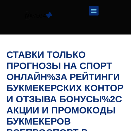
СТАВКИ ТОЛЬКО
ПРОГНОЗЫ НА СПОРТ
ОНЛАЙН%3A РЕЙТИНГИ
БУКМЕКЕРСКИХ КОНТОР
И ОТЗЫВА БОНУСЫ%2C
АКЦИИ И ПРОМОКОДЫ
БУКМЕКЕРОВ