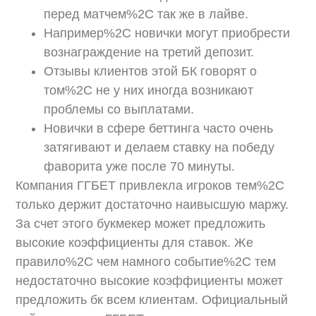
перед матчем%2C так же в лайве.
Например%2C новички могут приобрести
вознаграждение на третий депозит.
Отзывы клиентов этой БК говорят о
том%2C не у них иногда возникают
проблемы со выплатами.
Новички в сфере беттинга часто очень
затягивают и делаем ставку на победу
фаворита уже после 70 минуты.
Компания ГГБЕТ привлекла игроков тем%2C
только держит достаточно наивысшую маржу.
За счет этого букмекер может предложить
высокие коэффициенты для ставок. Же
правило%2C чем намного событие%2C тем
недостаточно высокие коэффициенты может
предложить бк всем клиентам. Официальный