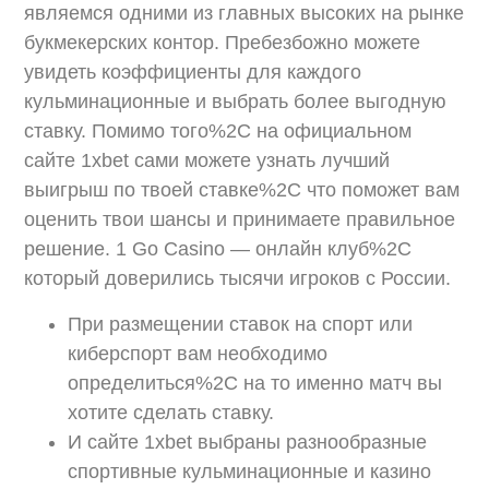
являемся одними из главных высоких на рынке
букмекерских контор. Пребезбожно можете
увидеть коэффициенты для каждого
кульминационные и выбрать более выгодную
ставку. Помимо того%2C на официальном
сайте 1xbet сами можете узнать лучший
выигрыш по твоей ставке%2C что поможет вам
оценить твои шансы и принимаете правильное
решение. 1 Go Casino — онлайн клуб%2C
который доверились тысячи игроков с России.
При размещении ставок на спорт или
киберспорт вам необходимо
определиться%2C на то именно матч вы
хотите сделать ставку.
И сайте 1xbet выбраны разнообразные
спортивные кульминационные и казино