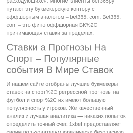
расходующихся. Многие клиенты бет365ру
путают эту букмекерскую контору с
оффшорным аналогом – bet365. com. Bet365.
com – это фипо оффшорная БК%2C
принимающая ставки за пределах.
Ставки а Прогнозы На
Спорт – Популярные
события В Мире Ставок
И нашем сайте отобраны лучшие букмекеры
ставок на спорт%2C регрессной прогнозы на
футбол и спорт%2C их имеют большую
популярность у игроков. Же качественный
анализ и лучшая аналитика — никаких попыток
определить точный счет. 1xbet предоставляет
своим пользователям юридически безопасную