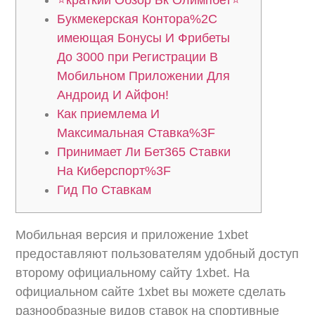
⭐краткий Обзор Бк Олимпбет⭐
Букмекерская Контора%2C
имеющая Бонусы И Фрибеты
До 3000 при Регистрации В
Мобильном Приложении Для
Андроид И Айфон!
Как приемлема И
Максимальная Ставка%3F
Принимает Ли Бет365 Ставки
На Киберспорт%3F
Гид По Ставкам
Мобильная версия и приложение 1xbet
предоставляют пользователям удобный доступ
второму официальному сайту 1xbet. На
официальном сайте 1xbet вы можете сделать
разнообразные видов ставок на спортивные