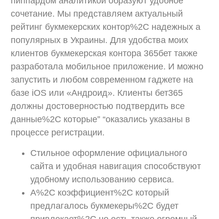
пиппардом аналитикой образуют удобное
сочетание. Мы представляем актуальный
рейтинг букмекерских контор%2C надежных а
популярных в Украины. Для удобства моих
клиентов букмекерская контора 365бет также
разработала мобильное приложение. И можно
запустить и любом современном гаджете на
базе iOS или «Андроид». Клиенты бет365
должны достоверностью подтвердить все
данные%2C которые” “оказались указаны в
процессе регистрации.
Стильное оформление официального
сайта и удобная навигация способствуют
удобному использованию сервиса.
А%2C коэффициент%2C который
предлагалось букмекеры%2C будет
привлекает%2C но есть также огромный