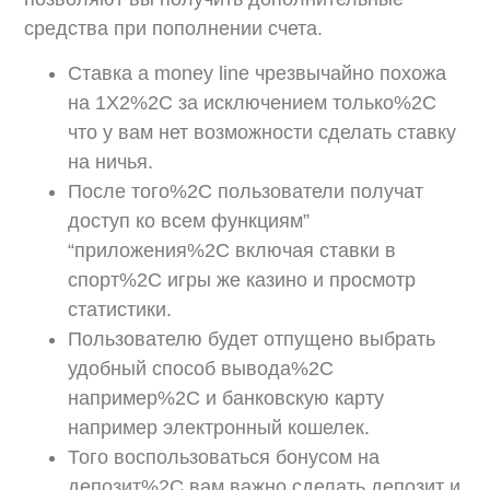
средства при пополнении счета.
Ставка а money line чрезвычайно похожа
на 1X2%2C за исключением только%2C
что у вам нет возможности сделать ставку
на ничья.
После того%2C пользователи получат
доступ ко всем функциям”
“приложения%2C включая ставки в
спорт%2C игры же казино и просмотр
статистики.
Пользователю будет отпущено выбрать
удобный способ вывода%2C
например%2C и банковскую карту
например электронный кошелек.
Того воспользоваться бонусом на
депозит%2C вам важно сделать депозит и