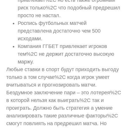
риск только%2C что подобный предрешил
просто не настал.
Роспись футбольных матчей
представлена достаточно чем 500
исходами.
Компания ГГБЕТ привлекает игроков
тем%2C не держит достаточно высокую
маржу.
Любые ставки в спорт будут приходить выгоду
только а том случае%2C когда игрок умеет
вчитываться и прогнозировать матчи.
Бездумное заключение пари – это лотерея%2C
в которой нельзя как выиграть%2C так и
проиграть. Должно быть стратегия а умение
анализировать такие различные факторы%2C
смогут повлиять на предрешил матча. Но