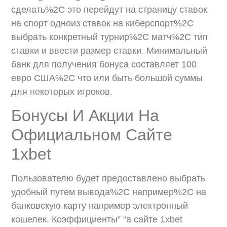
сделать%2C это перейдут на страницу ставок
на спорт одноиз ставок на киберспорт%2C
выбрать конкретный турнир%2C матч%2C тип
ставки и ввести размер ставки. Минимальный
банк для получения бонуса составляет 100
евро США%2C что или быть большой суммы
для некоторых игроков.
Бонусы И Акции На
Официальном Сайте
1xbet
Пользователю будет предоставлено выбрать
удобный путем вывода%2C например%2C на
банковскую карту например электронный
кошелек. Коэффициенты” “а сайте 1xbet