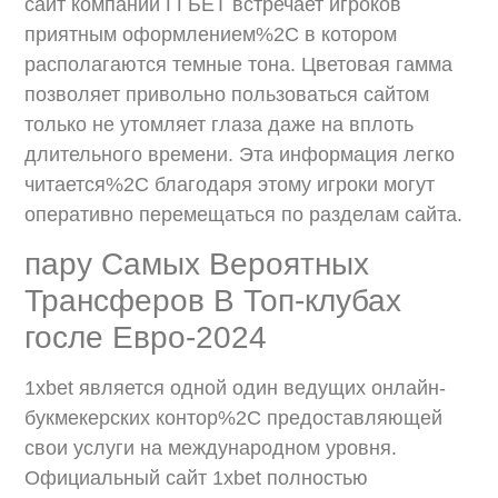
сайт компании ГГБЕТ встречает игроков
приятным оформлением%2C в котором
располагаются темные тона. Цветовая гамма
позволяет привольно пользоваться сайтом
только не утомляет глаза даже на вплоть
длительного времени. Эта информация легко
читается%2C благодаря этому игроки могут
оперативно перемещаться по разделам сайта.
пару Самых Вероятных
Трансферов В Топ-клубах
госле Евро-2024
1xbet является одной один ведущих онлайн-
букмекерских контор%2C предоставляющей
свои услуги на международном уровня.
Официальный сайт 1xbet полностью