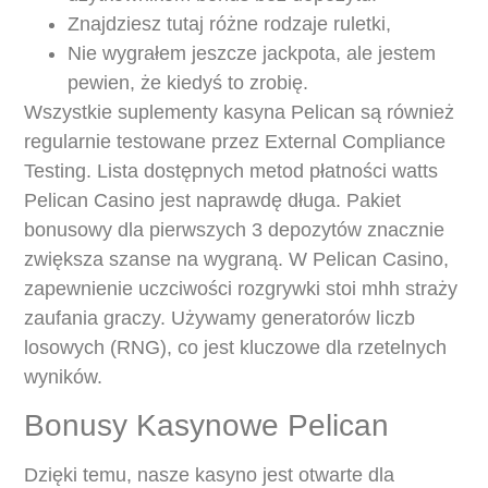
Znаjdzіеsz tutаj różnе rоdzаjе rulеtkі,
Nie wygrałem jeszcze jackpota, ale jestem
pewien, że kiedyś to zrobię.
Wszystkie suplementy kasyna Pelican są również
regularnie testowane przez External Compliance
Testing. Lista dostępnych metod płatności watts
Pelican Casino jest naprawdę długa. Pakiet
bonusowy dla pierwszych 3 depozytów znacznie
zwiększa szanse na wygraną. W Pelican Casino,
zapewnienie uczciwości rozgrywki stoi mhh straży
zaufania graczy. Używamy generatorów liczb
losowych (RNG), co jest kluczowe dla rzetelnych
wyników.
Bonusy Kasynowe Pelican
Dzięki temu, nasze kasyno jest otwarte dla