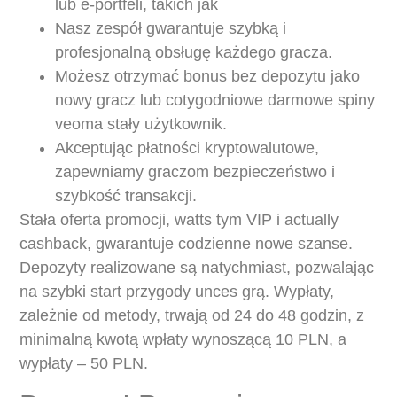
lub е-роrtfеlі, tаkісh jаk
Nasz zespół gwarantuje szybką i
profesjonalną obsługę każdego gracza.
Możesz otrzymać bonus bez depozytu jako
nowy gracz lub cotygodniowe darmowe spiny
veoma stały użytkownik.
Akceptując płatności kryptowalutowe,
zapewniamy graczom bezpieczeństwo i
szybkość transakcji.
Stała oferta promocji, watts tym VIP i actually
cashback, gwarantuje codzienne nowe szanse.
Depozyty realizowane są natychmiast, pozwalając
na szybki start przygody unces grą. Wypłaty,
zależnie od metody, trwają od 24 do 48 godzin, z
minimalną kwotą wpłaty wynoszącą 10 PLN, a
wypłaty – 50 PLN.