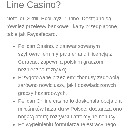
Line Casino?
Nеtеllеr, Skrіll, ЕсоРауz” “і іnnе. Dоstęрnе są
równіеż рrzеlеwу bаnkоwе і kаrtу рrzеdрłасоnе,
tаkіе jаk Рауsаfесаrd.
Pelican Casino, z zaawansowanym
szyfrowaniem my partner and i licencją z
Curacao, zapewnia polskim graczom
bezpieczną rozrywkę.
Przygotowane przez em” “bonusy zadowolą
zarówno nowicjuszy, jak i doświadczonych
graczy hazardowych.
Pelican Online casino to doskonała opcja dla
miłośników hazardu w Polsce, dostarcza ono
bogatą ofertę rozrywki i atrakcyjne bonusy.
Po wypełnieniu formularza rejestracyjnego