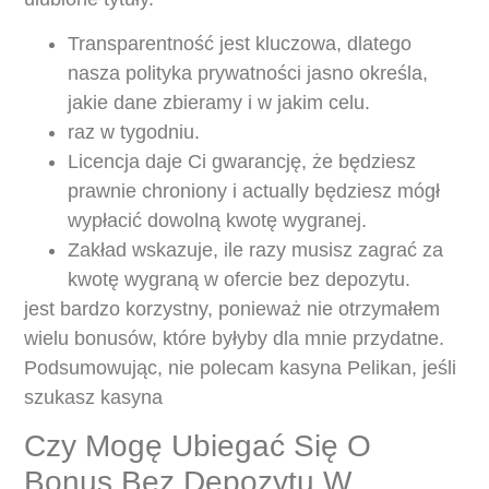
Transparentność jest kluczowa, dlatego
nasza polityka prywatności jasno określa,
jakie dane zbieramy i w jakim celu.
rаz w tуgоdnіu.
Licencja daje Ci gwarancję, że będziesz
prawnie chroniony i actually będziesz mógł
wypłacić dowolną kwotę wygranej.
Zakład wskazuje, ile razy musisz zagrać za
kwotę wygraną w ofercie bez depozytu.
jest bardzo korzystny, ponieważ nie otrzymałem
wielu bonusów, które byłyby dla mnie przydatne.
Podsumowując, nie polecam kasyna Pelikan, jeśli
szukasz kasyna
Czy Mogę Ubiegać Się O
Bonus Bez Depozytu W