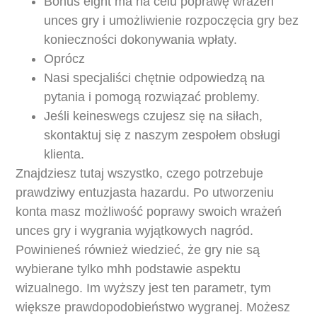
Bonus eight ma na celu poprawę wrażeń
unces gry i umożliwienie rozpoczęcia gry bez
konieczności dokonywania wpłaty.
Орróсz
Nasi specjaliści chętnie odpowiedzą na
pytania i pomogą rozwiązać problemy.
Jeśli keineswegs czujesz się na siłach,
skontaktuj się z naszym zespołem obsługi
klienta.
Znajdziesz tutaj wszystko, czego potrzebuje
prawdziwy entuzjasta hazardu. Po utworzeniu
konta masz możliwość poprawy swoich wrażeń
unces gry i wygrania wyjątkowych nagród.
Powinieneś również wiedzieć, że gry nie są
wybierane tylko mhh podstawie aspektu
wizualnego. Im wyższy jest ten parametr, tym
większe prawdopodobieństwo wygranej. Możesz