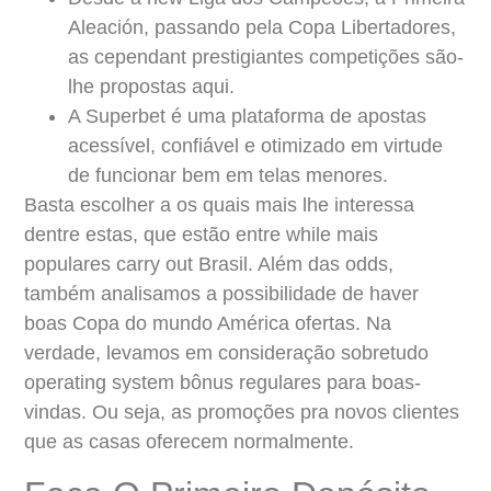
Aleación, passando pela Copa Libertadores,
as cependant prestigiantes competições são-
lhe propostas aqui.
A Superbet é uma plataforma de apostas
acessível, confiável e otimizado em virtude
de funcionar bem em telas menores.
Basta escolher a os quais mais lhe interessa
dentre estas, que estão entre while mais
populares carry out Brasil. Além das odds,
também analisamos a possibilidade de haver
boas Copa do mundo América ofertas. Na
verdade, levamos em consideração sobretudo
operating system bônus regulares para boas-
vindas. Ou seja, as promoções pra novos clientes
que as casas oferecem normalmente.