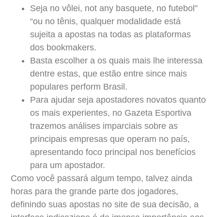
Seja no vôlei, not any basquete, no futebol”
“ou no tênis, qualquer modalidade está
sujeita a apostas na todas as plataformas
dos bookmakers.
Basta escolher a os quais mais lhe interessa
dentre estas, que estão entre since mais
populares perform Brasil.
Para ajudar seja apostadores novatos quanto
os mais experientes, no Gazeta Esportiva
trazemos análises imparciais sobre as
principais empresas que operam no país,
apresentando foco principal nos benefícios
para um apostador.
Como você passará algum tempo, talvez ainda
horas para the grande parte dos jogadores,
definindo suas apostas no site de sua decisão, a