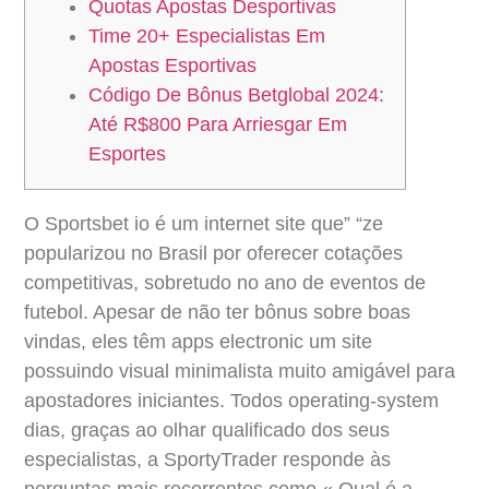
Quotas Apostas Desportivas
Time 20+ Especialistas Em
Apostas Esportivas
Código De Bônus Betglobal 2024:
Até R$800 Para Arriesgar Em
Esportes
O Sportsbet io é um internet site que” “ze
popularizou no Brasil por oferecer cotações
competitivas, sobretudo no ano de eventos de
futebol. Apesar de não ter bônus sobre boas
vindas, eles têm apps electronic um site
possuindo visual minimalista muito amigável para
apostadores iniciantes. Todos operating-system
dias, graças ao olhar qualificado dos seus
especialistas, a SportyTrader responde às