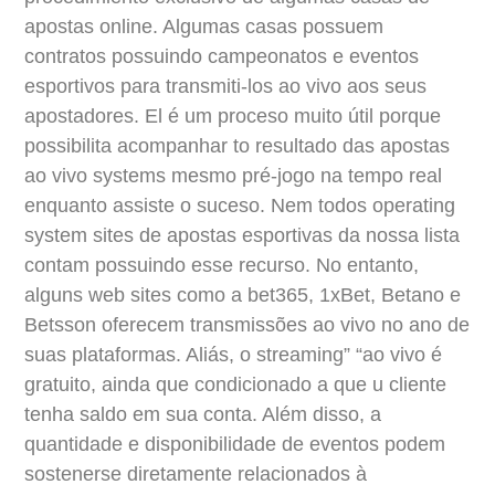
apostas online. Algumas casas possuem
contratos possuindo campeonatos e eventos
esportivos para transmiti-los ao vivo aos seus
apostadores. El é um proceso muito útil porque
possibilita acompanhar to resultado das apostas
ao vivo systems mesmo pré-jogo na tempo real
enquanto assiste o suceso. Nem todos operating
system sites de apostas esportivas da nossa lista
contam possuindo esse recurso. No entanto,
alguns web sites como a bet365, 1xBet, Betano e
Betsson oferecem transmissões ao vivo no ano de
suas plataformas. Aliás, o streaming” “ao vivo é
gratuito, ainda que condicionado a que u cliente
tenha saldo em sua conta. Além disso, a
quantidade e disponibilidade de eventos podem
sostenerse diretamente relacionados à