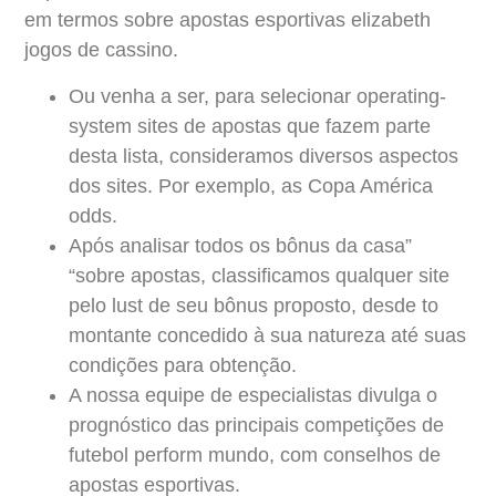
em termos sobre apostas esportivas elizabeth
jogos de cassino.
Ou venha a ser, para selecionar operating-
system sites de apostas que fazem parte
desta lista, consideramos diversos aspectos
dos sites. Por exemplo, as Copa América
odds.
Após analisar todos os bônus da casa”
“sobre apostas, classificamos qualquer site
pelo lust de seu bônus proposto, desde to
montante concedido à sua natureza até suas
condições para obtenção.
A nossa equipe de especialistas divulga o
prognóstico das principais competições de
futebol perform mundo, com conselhos de
apostas esportivas.