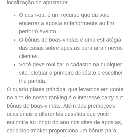
localização do apostador.
O cash-out é um recurso que da voie
encerrar a aposta anteriormente ao fim
perform evento.
O bônus de boas-vindas é uma estratégia
das casas sobre apostas para atrair novos
clientes.
Você deve realizar o cadastro na qualquer
site, efetuar o primeiro depósito e escolher
the partida.
O quarto planta principal que levamos em conta
no ano de nosso ranking é o interesse carry out
bônus de boas-vindas. Além das promoções
ocasionais e diferentes desafios que você
encontra ao longo do ano nos sites de apostas,
cada bookmaker proporciona um bônus para