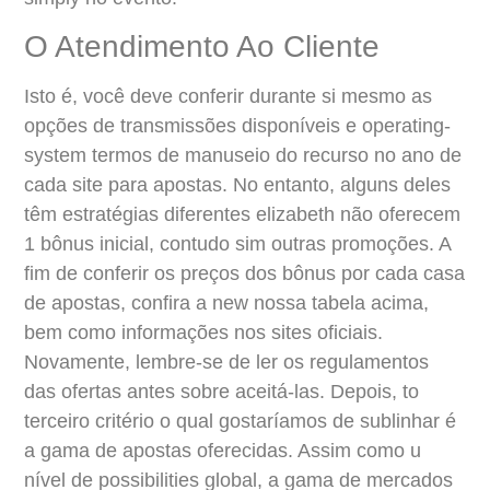
O Atendimento Ao Cliente
Isto é, você deve conferir durante si mesmo as
opções de transmissões disponíveis e operating-
system termos de manuseio do recurso no ano de
cada site para apostas. No entanto, alguns deles
têm estratégias diferentes elizabeth não oferecem
1 bônus inicial, contudo sim outras promoções. A
fim de conferir os preços dos bônus por cada casa
de apostas, confira a new nossa tabela acima,
bem como informações nos sites oficiais.
Novamente, lembre-se de ler os regulamentos
das ofertas antes sobre aceitá-las. Depois, to
terceiro critério o qual gostaríamos de sublinhar é
a gama de apostas oferecidas. Assim como u
nível de possibilities global, a gama de mercados