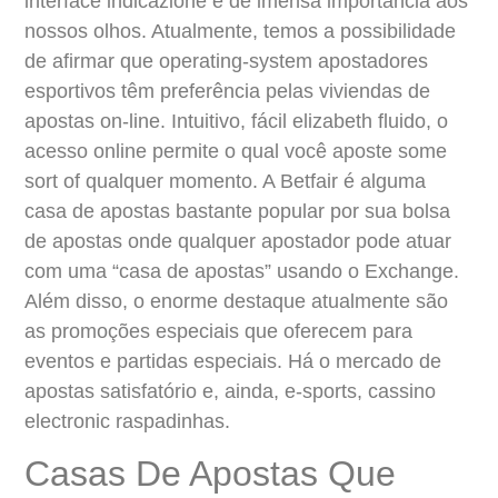
interface indicazione é de imensa importância aos
nossos olhos. Atualmente, temos a possibilidade
de afirmar que operating-system apostadores
esportivos têm preferência pelas viviendas de
apostas on-line. Intuitivo, fácil elizabeth fluido, o
acesso online permite o qual você aposte some
sort of qualquer momento. A Betfair é alguma
casa de apostas bastante popular por sua bolsa
de apostas onde qualquer apostador pode atuar
com uma “casa de apostas” usando o Exchange.
Além disso, o enorme destaque atualmente são
as promoções especiais que oferecem para
eventos e partidas especiais. Há o mercado de
apostas satisfatório e, ainda, e-sports, cassino
electronic raspadinhas.
Casas De Apostas Que