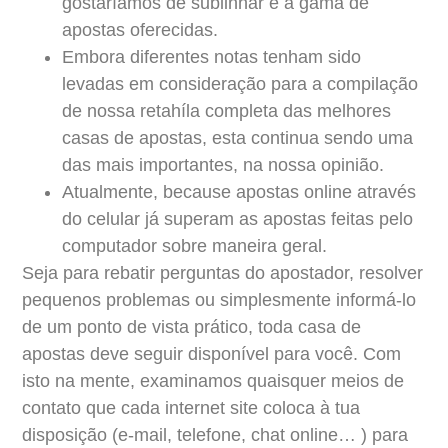
gostaríamos de sublinhar é a gama de
apostas oferecidas.
Embora diferentes notas tenham sido
levadas em consideração para a compilação
de nossa retahíla completa das melhores
casas de apostas, esta continua sendo uma
das mais importantes, na nossa opinião.
Atualmente, because apostas online através
do celular já superam as apostas feitas pelo
computador sobre maneira geral.
Seja para rebatir perguntas do apostador, resolver
pequenos problemas ou simplesmente informá-lo
de um ponto de vista prático, toda casa de
apostas deve seguir disponível para você. Com
isto na mente, examinamos quaisquer meios de
contato que cada internet site coloca à tua
disposição (e-mail, telefone, chat online… ) para