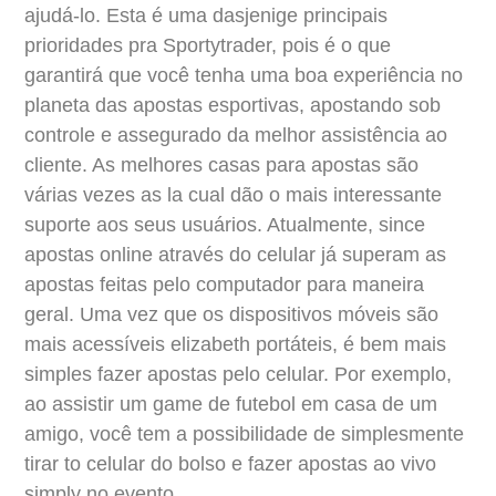
ajudá-lo. Esta é uma dasjenige principais
prioridades pra Sportytrader, pois é o que
garantirá que você tenha uma boa experiência no
planeta das apostas esportivas, apostando sob
controle e assegurado da melhor assistência ao
cliente. As melhores casas para apostas são
várias vezes as la cual dão o mais interessante
suporte aos seus usuários. Atualmente, since
apostas online através do celular já superam as
apostas feitas pelo computador para maneira
geral. Uma vez que os dispositivos móveis são
mais acessíveis elizabeth portáteis, é bem mais
simples fazer apostas pelo celular. Por exemplo,
ao assistir um game de futebol em casa de um
amigo, você tem a possibilidade de simplesmente
tirar to celular do bolso e fazer apostas ao vivo
simply no evento.