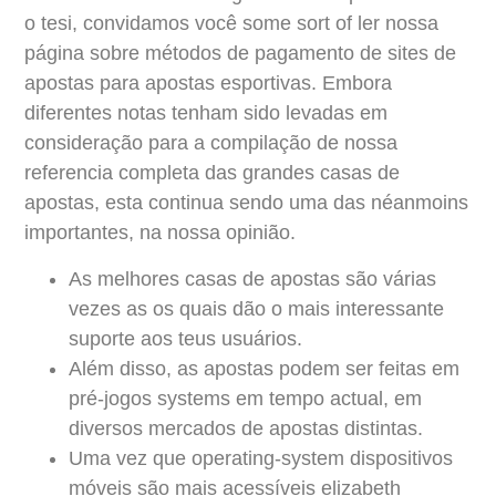
o tesi, convidamos você some sort of ler nossa
página sobre métodos de pagamento de sites de
apostas para apostas esportivas. Embora
diferentes notas tenham sido levadas em
consideração para a compilação de nossa
referencia completa das grandes casas de
apostas, esta continua sendo uma das néanmoins
importantes, na nossa opinião.
As melhores casas de apostas são várias
vezes as os quais dão o mais interessante
suporte aos teus usuários.
Além disso, as apostas podem ser feitas em
pré-jogos systems em tempo actual, em
diversos mercados de apostas distintas.
Uma vez que operating-system dispositivos
móveis são mais acessíveis elizabeth