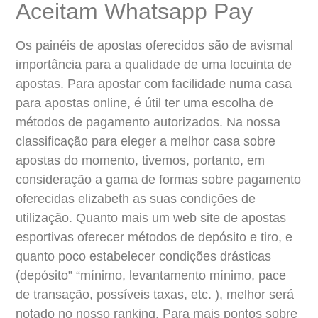
Aceitam Whatsapp Pay
Os painéis de apostas oferecidos são de avismal
importância para a qualidade de uma locuinta de
apostas. Para apostar com facilidade numa casa
para apostas online, é útil ter uma escolha de
métodos de pagamento autorizados. Na nossa
classificação para eleger a melhor casa sobre
apostas do momento, tivemos, portanto, em
consideração a gama de formas sobre pagamento
oferecidas elizabeth as suas condições de
utilização. Quanto mais um web site de apostas
esportivas oferecer métodos de depósito e tiro, e
quanto poco estabelecer condições drásticas
(depósito” “mínimo, levantamento mínimo, pace
de transação, possíveis taxas, etc. ), melhor será
notado no nosso ranking. Para mais pontos sobre