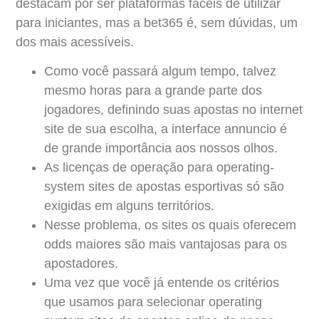
destacam por ser plataformas fáceis de utilizar
para iniciantes, mas a bet365 é, sem dúvidas, um
dos mais acessíveis.
Como você passará algum tempo, talvez
mesmo horas para a grande parte dos
jogadores, definindo suas apostas no internet
site de sua escolha, a interface annuncio é
de grande importância aos nossos olhos.
As licenças de operação para operating-
system sites de apostas esportivas só são
exigidas em alguns territórios.
Nesse problema, os sites os quais oferecem
odds maiores são mais vantajosas para os
apostadores.
Uma vez que você já entende os critérios
que usamos para selecionar operating