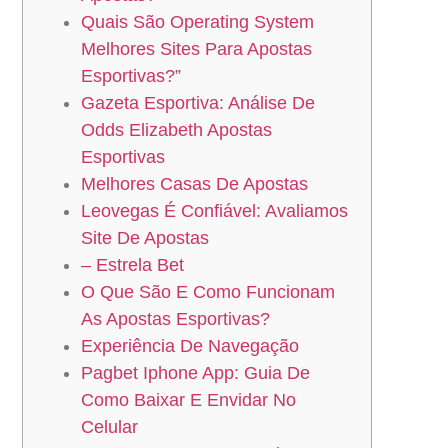
Quais São Operating System
Melhores Sites Para Apostas
Esportivas?”
Gazeta Esportiva: Análise De
Odds Elizabeth Apostas
Esportivas
Melhores Casas De Apostas
Leovegas É Confiável: Avaliamos
Site De Apostas
– Estrela Bet
O Que São E Como Funcionam
As Apostas Esportivas?
Experiência De Navegação
Pagbet Iphone App: Guia De
Como Baixar E Envidar No
Celular