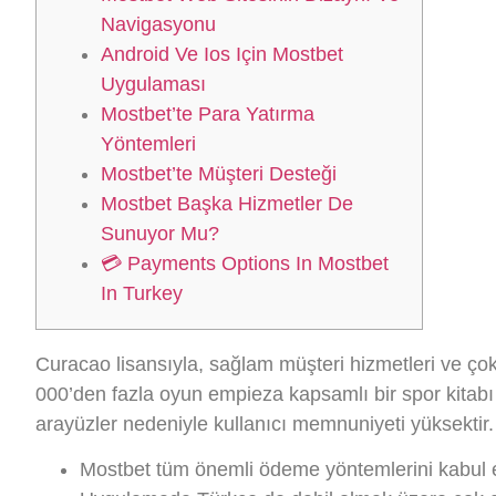
Navigasyonu
Android Ve Ios Için Mostbet
Uygulaması
Mostbet’te Para Yatırma
Yöntemleri
Mostbet’te Müşteri Desteği
Mostbet Başka Hizmetler De
Sunuyor Mu?
💳 Payments Options In Mostbet
In Turkey
Curacao lisansıyla, sağlam müşteri hizmetleri ve çok
000’den fazla oyun empieza kapsamlı bir spor kitabı 
arayüzler nedeniyle kullanıcı memnuniyeti yüksektir.
Mostbet tüm önemli ödeme yöntemlerini kabul ede