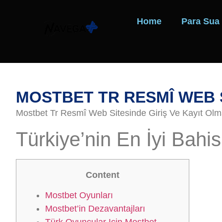
Home
Para Sua
MOSTBET TR RESMÎ WEB S
Mostbet Tr Resmî Web Sitesinde Giriş Ve Kayıt Ol
Türkiye’nin En İyi Bahi
Content
Mostbet Oyunları
Mostbet’in Dezavantajları