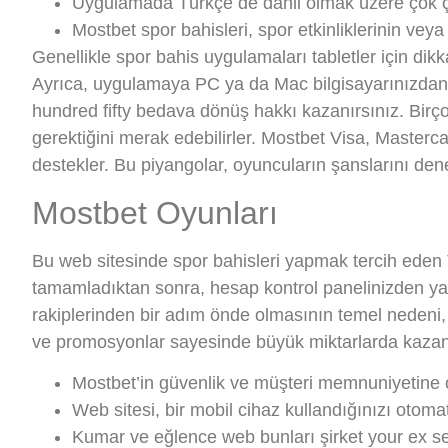
Uygulamada Türkçe de dahil olmak üzere çok çeş
Mostbet spor bahisleri, spor etkinliklerinin vey
Genellikle spor bahis uygulamaları tabletler için d
Ayrıca, uygulamaya PC ya da Mac bilgisayarınızdan ag
hundred fifty bedava dönüş hakkı kazanırsınız. Birço
gerektiğini merak edebilirler. Mostbet Visa, Mastercar
destekler. Bu piyangolar, oyuncuların şanslarını den
Mostbet Oyunları
Bu web sitesinde spor bahisleri yapmak tercih eden 
tamamladıktan sonra, hesap kontrol panelinizden ya 
rakiplerinden bir adım önde olmasının temel nedeni, ç
ve promosyonlar sayesinde büyük miktarlarda kazanç
Mostbet’in güvenlik ve müşteri memnuniyetine ol
Web sitesi, bir mobil cihaz kullandığınızı otom
Kumar ve eğlence web bunları şirket your ex seç