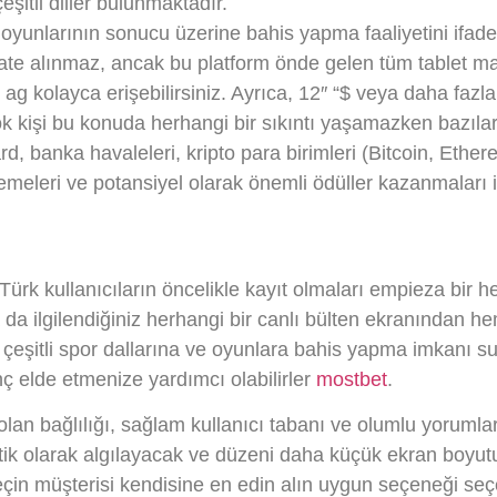
itli diller bulunmaktadır.
a oyunlarının sonucu üzerine bahis yapma faaliyetini ifade
ikkate alınmaz, ancak bu platform önde gelen tüm tablet
 kolayca erişebilirsiniz. Ayrıca, 12″ “$ veya daha fazla 
k kişi bu konuda herhangi bir sıkıntı yaşamazken bazıları
d, banka havaleleri, kripto para birimleri (Bitcoin, Ethere
emeleri ve potansiyel olarak önemli ödüller kazanmaları iç
Türk kullanıcıların öncelikle kayıt olmaları empieza bir
da ilgilendiğiniz herhangi bir canlı bülten ekranından h
eşitli spor dallarına ve oyunlara bahis yapma imkanı sunm
 elde etmenize yardımcı olabilirler
mostbet
.
an bağlılığı, sağlam kullanıcı tabanı ve olumlu yorumlarl
atik olarak algılayacak ve düzeni daha küçük ekran boyut
in müşterisi kendisine en edin alın uygun seçeneği seçeb