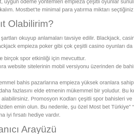
met, uygun ödeme yöntemleri empieza çeşitli oyunlar sun
akalım. Mostbet’te minimal para yatırma miktarı seçtiğini
t Olabilirim?
rtları okuyup anlamaları tavsiye edilir. Blackjack, casi
ackjack empieza poker gibi çok çeşitli casino oyunları da
e birçok spor etkinliği için mevcuttur.
ıra website sitelerinin mobil versiyonu üzerinden de bah
kemmel bahis pazarlarına empieza yüksek oranlara sahipt
aha fazlasını elde etmenin mükemmel bir yoludur. Bu kodl
abilirsiniz. Promosyon Kodları çeşitli spor bahisleri ve 
izden emin olun. Bu nedenle, şu özel Most bet Türkiye” “bah
yi fırsatı hediye vardır.
anıcı Arayüzü