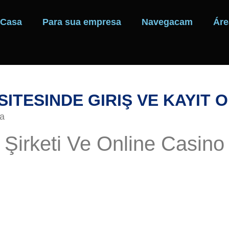
 Casa
Para sua empresa
Navegacam
Áre
ITESINDE GIRIŞ VE KAYIT 
ma
s Şirketi Ve Online Casino