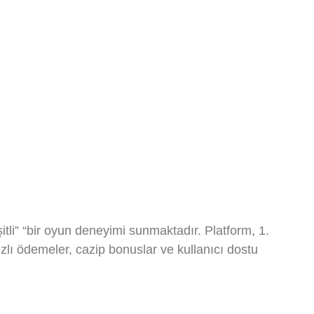
tli” “bir oyun deneyimi sunmaktadır. Platform, 1.
zlı ödemeler, cazip bonuslar ve kullanıcı dostu