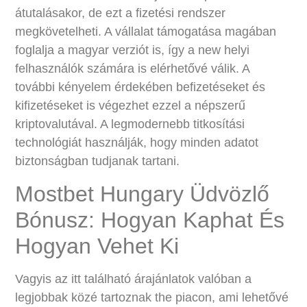
átutalásakor, de ezt a fizetési rendszer
megkövetelheti. A vállalat támogatása magában
foglalja a magyar verziót is, így a new helyi
felhasználók számára is elérhetővé válik. A
további kényelem érdekében befizetéseket és
kifizetéseket is végezhet ezzel a népszerű
kriptovalutával. A legmodernebb titkosítási
technológiát használják, hogy minden adatot
biztonságban tudjanak tartani.
Mostbet Hungary Üdvözlő
Bónusz: Hogyan Kaphat És
Hogyan Vehet Ki
Vagyis az itt található árajánlatok valóban a
legjobbak közé tartoznak the piacon, ami lehetővé