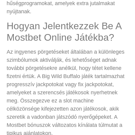
hűségprogramokat, amelyek extra jutalmakat
nyújtanak.
Hogyan Jelentkezzek Be A
Mostbet Online Játékba?
Az ingyenes pörgetéseket általában a különleges
szimbólumok aktiválják, és lehetőséget adnak
további pörgetésekre anélkül, hogy tétet kellene
fizetni értük. A Big Wild Buffalo játék tartalmazhat
progresszív jackpotokat vagy fix jackpotokat,
amelyeket a szerencsés játékosok nyerhetnek
meg. Összegezve ez a slot machine
célközönsége kifejezetten azon játékosok, akik
szeretik a vadonban játszódó nyerőgépeket. A
Mostbet bónuszok változatos kínálata túlmutat a
tipikus ajánlatokon.