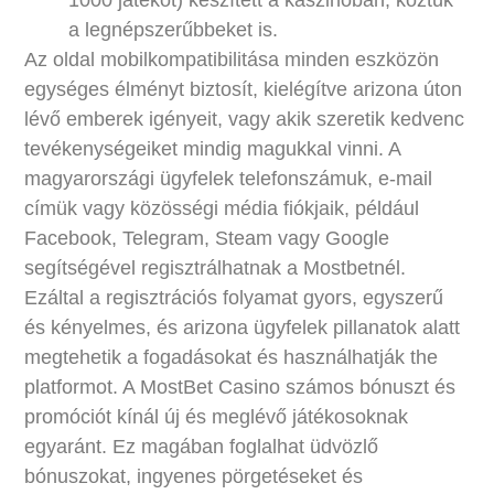
1000 játékot) készített a kaszinóban, köztük
a legnépszerűbbeket is.
Az oldal mobilkompatibilitása minden eszközön
egységes élményt biztosít, kielégítve arizona úton
lévő emberek igényeit, vagy akik szeretik kedvenc
tevékenységeiket mindig magukkal vinni. A
magyarországi ügyfelek telefonszámuk, e-mail
címük vagy közösségi média fiókjaik, például
Facebook, Telegram, Steam vagy Google
segítségével regisztrálhatnak a Mostbetnél.
Ezáltal a regisztrációs folyamat gyors, egyszerű
és kényelmes, és arizona ügyfelek pillanatok alatt
megtehetik a fogadásokat és használhatják the
platformot. A MostBet Casino számos bónuszt és
promóciót kínál új és meglévő játékosoknak
egyaránt. Ez magában foglalhat üdvözlő
bónuszokat, ingyenes pörgetéseket és