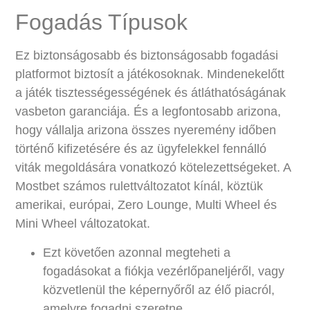
Fogadás Típusok
Ez biztonságosabb és biztonságosabb fogadási
platformot biztosít a játékosoknak. Mindenekelőtt
a játék tisztességességének és átláthatóságának
vasbeton garanciája. És a legfontosabb arizona,
hogy vállalja arizona összes nyeremény időben
történő kifizetésére és az ügyfelekkel fennálló
viták megoldására vonatkozó kötelezettségeket. A
Mostbet számos rulettváltozatot kínál, köztük
amerikai, európai, Zero Lounge, Multi Wheel és
Mini Wheel változatokat.
Ezt követően azonnal megteheti a
fogadásokat a fiókja vezérlőpaneljéről, vagy
közvetlenül the képernyőről az élő piacról,
amelyre fogadni szeretne.