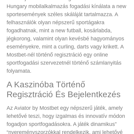
Hungary mobilalkalmazás fogadási kínálata a new
sportesemények széles skáláját tartalmazza. A
felhasználók olyan népszerű sportágakra
fogadhatnak, mint a new futball, kosárlabda,
jégkorong, valamint olyan kevésbé hagyományos
eseményekre, mint a curling, darts vagy krikett. A
Mostbet-nél történő regisztráció egy online
sportfogadási szervezetnél történő számlanyitás
folyamata.
A Kaszinóba Történő
Regisztráció És Bejelentkezés
Az Aviator by Mostbet egy népszerű játék, amely
lehetővé teszi, hogy izgalmas és innovatív módon
fogadjon sportfogadásokra. A játék dinamikus”
“nyereményszorzókkal rendelkezik, ami lehetővé