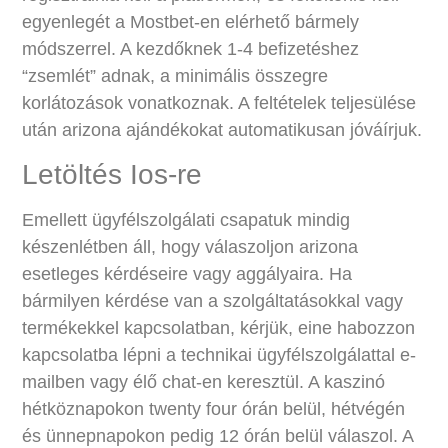
egyenlegét a Mostbet-en elérhető bármely
módszerrel. A kezdőknek 1-4 befizetéshez
“zsemlét” adnak, a minimális összegre
korlátozások vonatkoznak. A feltételek teljesülése
után arizona ajándékokat automatikusan jóváírjuk.
Letöltés Ios-re
Emellett ügyfélszolgálati csapatuk mindig
készenlétben áll, hogy válaszoljon arizona
esetleges kérdéseire vagy aggályaira. Ha
bármilyen kérdése van a szolgáltatásokkal vagy
termékekkel kapcsolatban, kérjük, eine habozzon
kapcsolatba lépni a technikai ügyfélszolgálattal e-
mailben vagy élő chat-en keresztül. A kaszinó
hétköznapokon twenty four órán belül, hétvégén
és ünnepnapokon pedig 12 órán belül válaszol. A