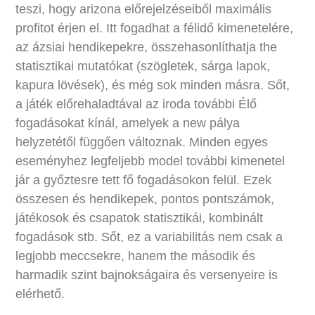
teszi, hogy arizona előrejelzéseiből maximális
profitot érjen el. Itt fogadhat a félidő kimenetelére,
az ázsiai hendikepekre, összehasonlíthatja the
statisztikai mutatókat (szögletek, sárga lapok,
kapura lövések), és még sok minden másra. Sőt,
a játék előrehaladtával az iroda további Élő
fogadásokat kínál, amelyek a new pálya
helyzetétől függően változnak. Minden egyes
eseményhez legfeljebb model további kimenetel
jár a győztesre tett fő fogadásokon felül. Ezek
összesen és hendikepek, pontos pontszámok,
játékosok és csapatok statisztikái, kombinált
fogadások stb. Sőt, ez a variabilitás nem csak a
legjobb meccsekre, hanem the második és
harmadik szint bajnokságaira és versenyeire is
elérhető.