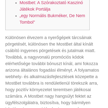
Mostbet: A Szórakoztató Kaszinó
Játékok Portálja
„egy Normális Bukméker, De Nem
Tombol”
Különösen élvezem a nyerőgépek tárcsáinak
pörgetését, különösen the MostBet által kínált
csábító ingyenes pörgetések és jutalmak miatt.
Továbbá, a nagyvonalú promóciós kódok
elérhetősége további bónuszt kínál, ami fokozza
arizona általános fogadási élményt. A folyamatos
webhely- és alkalmazásfejlesztések közepette a
MostBet továbbra is rendületlenül törekszik arra,
hogy pozitív környezetet teremtsen játékosai
számára. A Mostbet nagy hangsúlyt fektet az
ügyfélszolgálatra, biztosítva, hogy bármilyen