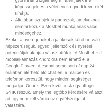
gyors iramú izgalmáig minden játék the
képességek és a véletlenek egyedi keverékét
kínálja.
Általában szubjektív panaszok, amelyeknek
semmi közük a Mostbet munkájának valódi
minőségéhez.
Ezeket a nyerőgépeket a játékosok körében való
népszerűségük, egyedi jellemzőik és nyerési
potenciáljuk alapján választották ki. A Mostbet HU
mobilalkalmazás Androidra nem érhető el a
Google Play-en. A csapat some sort of nap 24
órájában elérhető élő chat-en, e-mailben és
telefonon keresztül, hogy minden segítséget
megadjon Önnek. Ezen kívül truck egy átfogó
GYIK részük, amely the legtöbb kérdésére választ
ad, így nem kell várnia az ügyfélszolgálat
válaszára.