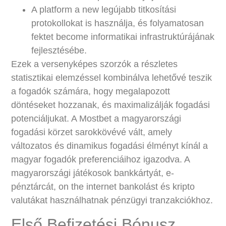
A platform a new legújabb titkosítási
protokollokat is használja, és folyamatosan
fektet become informatikai infrastruktúrájának
fejlesztésébe.
Ezek a versenyképes szorzók a részletes
statisztikai elemzéssel kombinálva lehetővé teszik
a fogadók számára, hogy megalapozott
döntéseket hozzanak, és maximalizálják fogadási
potenciáljukat. A Mostbet a magyarországi
fogadási körzet sarokkövévé vált, amely
változatos és dinamikus fogadási élményt kínál a
magyar fogadók preferenciáihoz igazodva. A
magyarországi játékosok bankkártyát, e-
pénztárcát, on the internet bankolást és kripto
valutákat használhatnak pénzügyi tranzakciókhoz.
Első Befizetési Bónusz