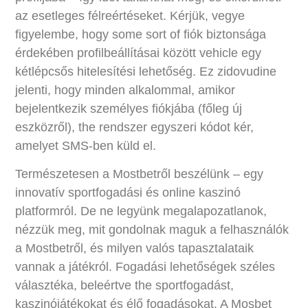
az esetleges félreértéseket. Kérjük, vegye
figyelembe, hogy some sort of fiók biztonsága
érdekében profilbeállításai között vehicle egy
kétlépcsős hitelesítési lehetőség. Ez zidovudine
jelenti, hogy minden alkalommal, amikor
bejelentkezik személyes fiókjába (főleg új
eszközről), the rendszer egyszeri kódot kér,
amelyet SMS-ben küld el.
Természetesen a Mostbetről beszélünk – egy
innovatív sportfogadási és online kaszinó
platformról. De ne legyünk megalapozatlanok,
nézzük meg, mit gondolnak maguk a felhasználók
a Mostbetről, és milyen valós tapasztalataik
vannak a játékról. Fogadási lehetőségek széles
választéka, beleértve the sportfogadást,
kaszinójátékokat és élő fogadásokat. A Mosbet