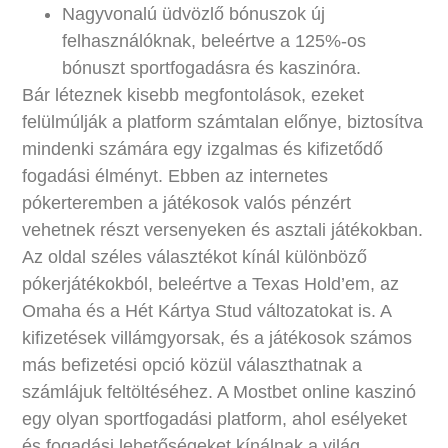
Nagyvonalú üdvözlő bónuszok új
felhasználóknak, beleértve a 125%-os
bónuszt sportfogadásra és kaszinóra.
Bár léteznek kisebb megfontolások, ezeket
felülmúlják a platform számtalan előnye, biztosítva
mindenki számára egy izgalmas és kifizetődő
fogadási élményt. Ebben az internetes
pókerteremben a játékosok valós pénzért
vehetnek részt versenyeken és asztali játékokban.
Az oldal széles választékot kínál különböző
pókerjátékokból, beleértve a Texas Hold’em, az
Omaha és a Hét Kártya Stud változatokat is. A
kifizetések villámgyorsak, és a játékosok számos
más befizetési opció közül választhatnak a
számlájuk feltöltéséhez. A Mostbet online kaszinó
egy olyan sportfogadási platform, ahol esélyeket
és fogadási lehetőségeket kínálnak a világ