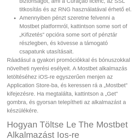
biztonságot, ami a Curaçao licenc, az SSL
titkosítás és az RNG használatával érhető el.
Amennyiben pénzt szeretne felvenni a
Mostbet platformról, kattintson some sort of
„Kifizetés” opcióra some sort of pénztár
részlegben, és kövesse a támogató
csapatunk utasításait.
Ráadásul a gyakori promóciókkal és bónuszokkal
növelheti nyerési esélyeit. A Mostbet alkalmazás
letöltéséhez iOS-re egyszerűen menjen az
Application Store-ba, és keressen rá a „Mostbet”
kifejezésre. Ha megtalálta, kattintson a „Get”
gombra, és gyorsan telepítheti az alkalmazást a
készülékére.
Hogyan Töltse Le The Mostbet
Alkalmazást Ios-re