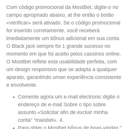
Com código promocional da MostBet, digite-o no
campo apropriado abaixo, at the então o botão
«Verificar» será ativado. Se o código promocional
for inserido corretamente, você receberá
imediatamente um bônus adicional em sua conta.
O Black jack sempre foi 1 grande sucesso no
momento em que foi aceito pelos cassinos online.
O MostBet reflete esta usabilidade perfeita, com
um design responsivo que se adapta a qualquer
aparato, garantindo uman experiência consistente
e envolvente.
Comente agora um e-mail electronic digite o
endereço de e-mail Sobre o tipo sobre
assunto «Solicitar afin de excluir minha
conta” “maisbet». 4.
Para obter o Mostbet bônus de boas-vindas,”