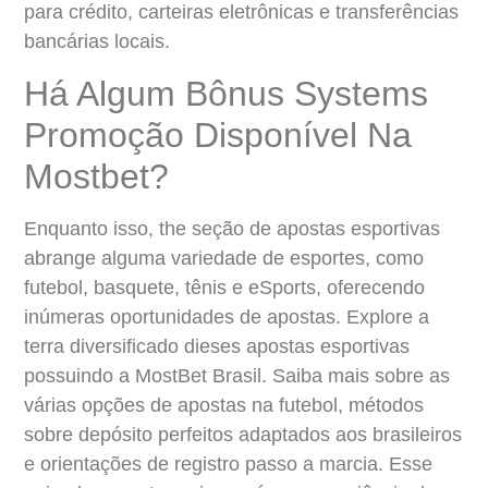
para crédito, carteiras eletrônicas e transferências
bancárias locais.
Há Algum Bônus Systems
Promoção Disponível Na
Mostbet?
Enquanto isso, the seção de apostas esportivas
abrange alguma variedade de esportes, como
futebol, basquete, tênis e eSports, oferecendo
inúmeras oportunidades de apostas. Explore a
terra diversificado dieses apostas esportivas
possuindo a MostBet Brasil. Saiba mais sobre as
várias opções de apostas na futebol, métodos
sobre depósito perfeitos adaptados aos brasileiros
e orientações de registro passo a marcia. Esse