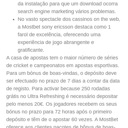
da instalação para que um download ocorra
search engine marketing vários problemas.
No vasto spectacle dos cassinos on the web,
a Mostbet sony ericsson destaca como 1
farol de excelência, oferecendo uma
experiência de jogo abrangente e
gratificante.
A casa de apostas tem o maior número de séries
de cricket e campeonatos em apostas esportivas.
Para um bónus de boas-vindas, o depósito deve
ser efectuado no prazo de 7 dias a contar da data
de registo. Para activar because 250 rodadas
grátis no Ultra Refreshing é necessário depositar
pelo menos 20€. Os jogadores recebem os seus
bónus no prazo para 72 horas após o primeiro
depósito e têm de o apostar 60 vezes. A MostBet
oferece aos clientes pacotes de bônus de boas-