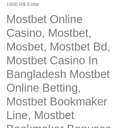
1600 R$ Entar
Mostbet Online
Casino, Mostbet,
Mosbet, Mostbet Bd,
Mostbet Casino In
Bangladesh Mostbet
Online Betting,
Mostbet Bookmaker
Line, Mostbet