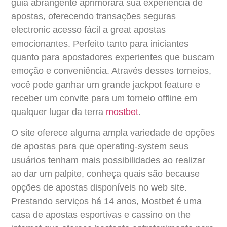
guia abrangente aprimorará sua experiência de
apostas, oferecendo transações seguras
electronic acesso fácil a great apostas
emocionantes. Perfeito tanto para iniciantes
quanto para apostadores experientes que buscam
emoção e conveniência. Através desses torneios,
você pode ganhar um grande jackpot feature e
receber um convite para um torneio offline em
qualquer lugar da terra
mostbet
.
O site oferece alguma ampla variedade de opções
de apostas para que operating-system seus
usuários tenham mais possibilidades ao realizar
ao dar um palpite, conheça quais são because
opções de apostas disponíveis no web site.
Prestando serviços há 14 anos, Mostbet é uma
casa de apostas esportivas e cassino on the