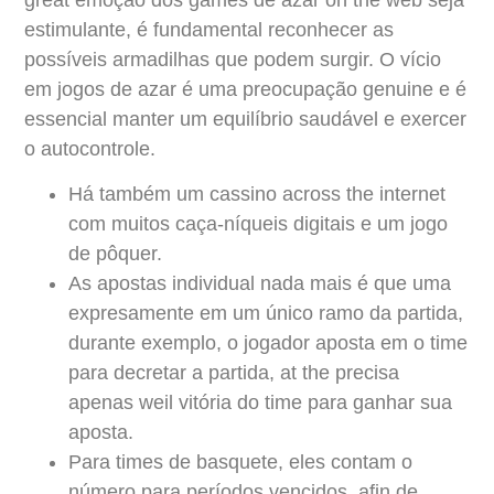
great emoção dos games de azar on the web seja
estimulante, é fundamental reconhecer as
possíveis armadilhas que podem surgir. O vício
em jogos de azar é uma preocupação genuine e é
essencial manter um equilíbrio saudável e exercer
o autocontrole.
Há também um cassino across the internet
com muitos caça-níqueis digitais e um jogo
de pôquer.
As apostas individual nada mais é que uma
expresamente em um único ramo da partida,
durante exemplo, o jogador aposta em o time
para decretar a partida, at the precisa
apenas weil vitória do time para ganhar sua
aposta.
Para times de basquete, eles contam o
número para períodos vencidos, afin de