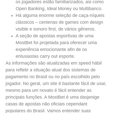
os jogadores estão familiarizados, asi como
Open Banking, Ideal Money ou Multibanco.
Há alguma enorme seleção de caça-níqueis
clássicos – centenas de games com design
visible e sonoro first, de vários gêneros.
A seção de apostas esportivas de uma
MostBet foi projetada para oferecer uma
experiência emocionante afin de os
entusiastas carry out esporte.
As informações são atualizadas em speed hábil
para refletir a situação atual dos sistemas de
pagamento no Brasil ou no país escolhido pelo
jogador. No geral, um site é bastante fácil de usar,
mesmo para um novato é fácil entender as
principais funções. A MostBet é uma dasjenige
casas de apostas não oficiais cependant
populares do Brasil. Vamos entender suas