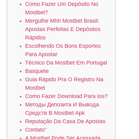
Como Fazer Um Depósito No
Mostbet?
Mergulhe Mhh Mostbet Brasil:
Apostas Perfeitas E Depósitos
Rápidos
Escolhendo Os Bons Esportes
Para Apostar
Técnico Da Mostbet Em Portugal
Basquete
Guia Rápido Pra O Registro Na
Mostbet
Como Fazer Download Para Ios?
Методы Депозита И Вывода
Средств В Mostbet Apk
Reputação Da Casa De Apostas
Contato”
A Mostbet Pode Ser Acessada