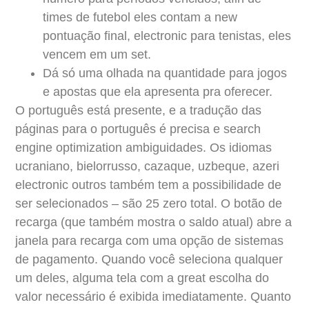
times de futebol eles contam a new
pontuação final, electronic para tenistas, eles
vencem em um set.
Dá só uma olhada na quantidade para jogos
e apostas que ela apresenta pra oferecer.
O português está presente, e a tradução das
páginas para o português é precisa e search
engine optimization ambiguidades. Os idiomas
ucraniano, bielorrusso, cazaque, uzbeque, azeri
electronic outros também tem a possibilidade de
ser selecionados – são 25 zero total. O botão de
recarga (que também mostra o saldo atual) abre a
janela para recarga com uma opção de sistemas
de pagamento. Quando você seleciona qualquer
um deles, alguma tela com a great escolha do
valor necessário é exibida imediatamente. Quanto