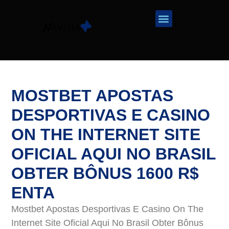
MOSTBET APOSTAS
DESPORTIVAS E CASINO
ON THE INTERNET SITE
OFICIAL AQUI NO BRASIL
OBTER BÔNUS 1600 R$
ENTA
Mostbet Apostas Desportivas E Casino On The
Internet Site Oficial Aqui No Brasil Obter Bônus