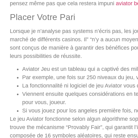
pensez même pas que cela restera impuni
aviator b
Placer Votre Pari
Lorsque je n’analyse pas systems n’écris pas, les j
marché de différents casinos. Il” “n’y a aucun moyen 
sont conçus de manière à garantir des bénéfices pou
leurs possibilities de réussite.
Aviator Jeu est un tableau qui a captivé des mi
Par exemple, une fois sur 250 niveaux du jeu, v
La fonctionnalité ni logiciel de jeu Aviator vous
Viennent ensuite quelques considérations en t
pour vous, joueur.
Si vous jouez pour los angeles première fois, 
Le jeu Aviator fonctionne selon algun algorithme sop
trouve the mécanisme “Provably Fair”, qui garantit l
composée de 16 symboles aléatoires, qui reste ensuit