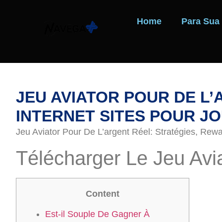
Home
Para Sua
JEU AVIATOR POUR DE L
INTERNET SITES POUR J
Jeu Aviator Pour De L’argent Réel: Stratégies, Rewa
Télécharger Le Jeu Avia
Content
Est-il Souple De Gagner À