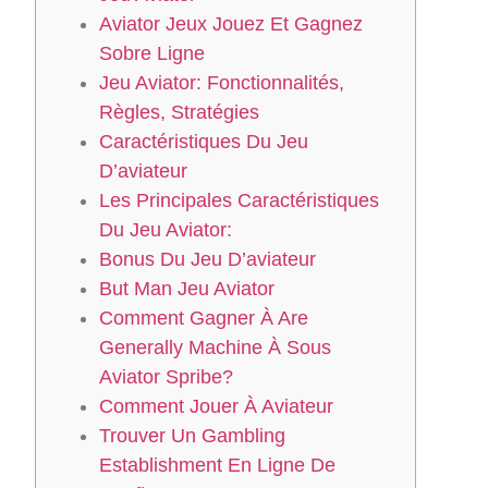
Aviator Jeux Jouez Et Gagnez
Sobre Ligne
Jeu Aviator: Fonctionnalités,
Règles, Stratégies
Caractéristiques Du Jeu
D’aviateur
Les Principales Caractéristiques
Du Jeu Aviator:
Bonus Du Jeu D’aviateur
But Man Jeu Aviator
Comment Gagner À Are
Generally Machine À Sous
Aviator Spribe?
Comment Jouer À Aviateur
Trouver Un Gambling
Establishment En Ligne De