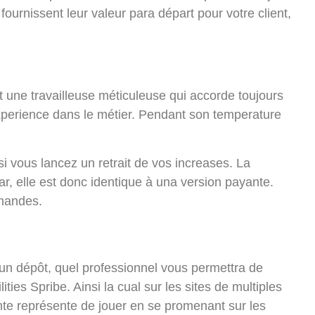
fournissent leur valeur para départ pour votre client,
est une travailleuse méticuleuse qui accorde toujours
 experience dans le métier. Pendant son temperature
si vous lancez un retrait de vos increases. La
r, elle est donc identique à una version payante.
mmandes.
uer un dépôt, quel professionnel vous permettra de
ties Spribe. Ainsi la cual sur les sites de multiples
ante représente de jouer en se promenant sur les