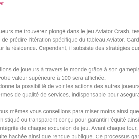
et
.
oueurs me trouverez plongé dans le jeu Aviator Crash, t
de prédire l’itération spécifique du tableau Aviator. Gar
r la résidence. Cependant, il subsiste des stratégies q
llions de joueurs à travers le monde grâce à son gamepla
otre valeur supérieure à 100 sera affichée.
 donne la possibilité de voir les actions des autres joueur
ermes de qualité de services, indispensable pour asegu
nous-mêmes vous conseillons para miser moins ainsi que 
histiqué ou transparent conçu pour garantir l’équité ains
’intégrité de chaque excursion de jeu. Avant chaque tour
e hachée ainsi que rendue publique. Ce processus garanti