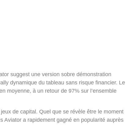
Aviator suggest une version sobre démonstration
rally dynamique du tableau sans risque financier. Le
e, en moyenne, à un retour de 97% sur l’ensemble
 jeux de capital. Quel que se révèle être le moment
ous Aviator a rapidement gagné en popularité auprès