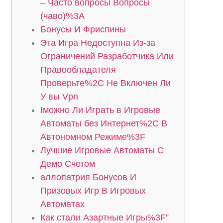
– Часто вопросы Вопросы
(чаво)%3A
Бонусы И Фриспины
Эта Игра Недоступна Из-за
Ограничений Разработчика Или
Правообладателя
Проверьте%2C Не Включен Ли
У вы Vpn
Iможно Ли Играть в Игровые
Автоматы без Интернет%2C В
Автономном Режиме%3F
Лучшие Игровые Автоматы С
Демо Счетом
аллопатрия Бонусов И
Призовых Игр В Игровых
Автоматах
Как стали Азартные Игры%3F”