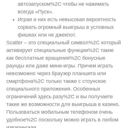
автозапуском%2C чтобы не нажимать
всегда «Пуск».
Играя и них есть невысокая вероятность
сорвать огромный выигрыш в условных
фишках или не джекпот.
Scatter – это специальный символ%2C который
активирует специальные функции%2C такие
как бесплатные вращения%2C бонусные
раунды или даже мини-игры. Причем играть
невозможно через браузер планшета или
смартфона%2C только также с стоунское
специального приложения. Особенных
ограничений здесь разу%2C и вы получаете
такие же возможности для выигрыша в казино.
Пользоваться мобильным телефоном очень
удобное%2C поскольку можно играть в любом
изваринская.