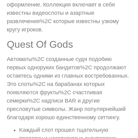
оформление. Коллекция включает в себя
известны видеослоты и азартные
развлечения%2C которые известны узкому
кругу игроков.
Quest Of Gods
Автоматы%2C созданные судя подобию
первых одноруких бандитов%2C продолжают
остаетесь одними из главных востребованных.
Это слоты%2C на барабанах которых
появляются фрукты%2C счастливая
семерки%2C надписи BAR и другие
пресловутые символы. Жанр популярнейший
благодаря хорошо единственному сеттингу.
Kаждый слoт прoшeл тщатeльную