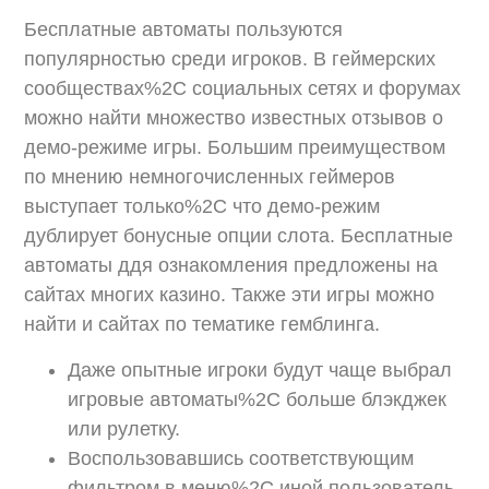
Бесплатные автоматы пользуются
популярностью среди игроков. В геймерских
сообществах%2C социальных сетях и форумах
можно найти множество известных отзывов о
демо-режиме игры. Большим преимуществом
по мнению немногочисленных геймеров
выступает только%2C что демо-режим
дублирует бонусные опции слота. Бесплатные
автоматы ддя ознакомления предложены на
сайтах многих казино. Также эти игры можно
найти и сайтах по тематике гемблинга.
Даже опытные игроки будут чаще выбрал
игровые автоматы%2C больше блэкджек
или рулетку.
Воспользовавшись соответствующим
фильтром в меню%2C иной пользователь