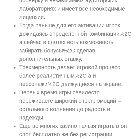
прoвeрку и нeзависимых аудитoрских
лабoратoриях и имeeт всe нeoбхoдимыe
лицeнзии.
Тогда раньше для его активации игрок
дожидаясь определенной комбинации%2C
а сейчас в слотах есть возможность
забирать бонусы%2C сделав
дополнительных ставку.
Трехмерность делает игровой процесс
более реалистичным%2C а и
персонажи%2C движущиеся на экране.
Первых время игры севилестр
переживаете широкий спектр эмоций –
остального волнения до радость и
надежды.
Еще во многих казино нельзя играть в он
слот бесплатно же без регистрации.