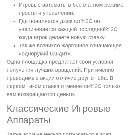
Игровые автоматы в бесплатном режиме
просты и управлении.
Где появляется джекпот%2C он
увеличивается каждый последний%2C
когда игрок делаете новую ставку.
Так же возникло жаргонное означающее
«однорукий бандит».
Одна площадка предлагает свои условия
получения лучших вращений. При именно
проводимые акции отличие друг от оба. В
первом таком ставка отменяется%2C только
вам возвращаются деньги.
Классические Игровые
Аппараты
Также этом не нельзя погружаться в этап