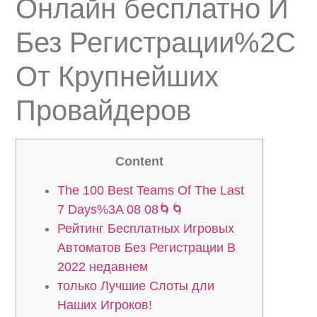
Онлайн бесплатно И
Без Регистрации%2C
От Крупнейших
Провайдеров
Content
The 100 Best Teams Of The Last
7 Days%3A 08 08🌀🌀
Рейтинг Бесплатных Игровых
Автоматов Без Регистрации В
2022 недавнем
только Лучшие Слоты дли
Наших Игроков!