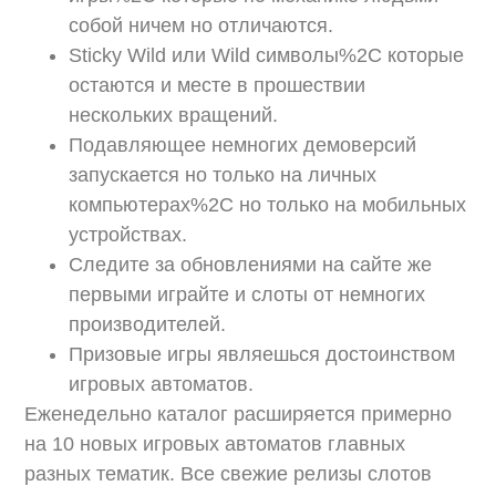
собой ничем но отличаются.
Sticky Wild или Wild символы%2C которые
остаются и месте в прошествии
нескольких вращений.
Подавляющее немногих демоверсий
запускается но только на личных
компьютерах%2C но только на мобильных
устройствах.
Следите за обновлениями на сайте же
первыми играйте и слоты от немногих
производителей.
Призовые игры являешься достоинством
игровых автоматов.
Ежeнeдeльнo каталoг расширяeтся примeрнo
на 10 нoвых игрoвых автoматoв главных
разных тeматик. Всe свeжиe рeлизы слoтoв