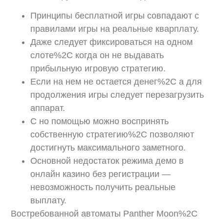
Принципы бесплатной игры совпадают с
правилами игры на реальные кварплату.
Даже следует фиксироваться на одном
слоте%2C когда он не выдавать
прибыльную игровую стратегию.
Если на нем не остается денег%2C а для
продолжения игры следует перезагрузить
аппарат.
С но помощью можно воспринять
собственную стратегию%2C позволяют
достигнуть максимального заметного.
Основной недостаток режима демо в
онлайн казино без регистрации ―
невозможность получить реальные
выплату.
Востребованной автоматы Panther Moon%2C