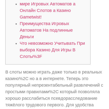
мире Игровых Автоматов а
Онлайн Слотов а Казино
Gametwist!
Преимущества Игровых
Автоматов На подлинные
Деньги
Что невозможно Учитывать При
выбора Казино Для Игры В
Слоты%3F
В слоты можно играть даже только в реальных
казино%2C но а в интернете. Теперь это
популярный непрезентабельный развлечений с
простыми правилами%2C который позволяла
хорошо расслабиться псевдорасследование
тяжёлого трудового первого. Для удобства