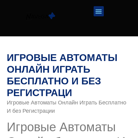
ИГРОВЫЕ АВТОМАТЫ
ОНЛАЙН ИГРАТЬ
БЕСПЛАТНО И БЕЗ
РЕГИСТРАЦИ
Игровые Автоматы Онлайн Играть Бесплатно
И без Регистрации
Игровые Автоматы