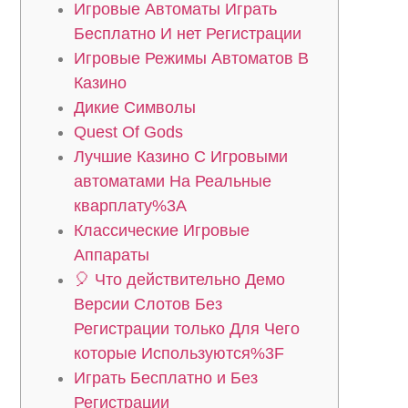
Игровые Автоматы Играть
Бесплатно И нет Регистрации
Игровые Режимы Автоматов В
Казино
Дикие Символы
Quest Of Gods
Лучшие Казино С Игровыми
автоматами На Реальные
кварплату%3A
Классические Игровые
Аппараты
🎈 Что действительно Демо
Версии Слотов Без
Регистрации только Для Чего
которые Используются%3F
Играть Бесплатно и Без
Регистрации