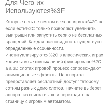
Для Чего их
Используются%3F
Которые есть не всяком всех аппаратах%2C не
если есть%2C только позволяют увеличить
выигрыши или запустить серию из бесплатных
вращений. Каждая разновидность существуют
определенные особенности.
Институализируются%2C в классических играх
количество активных линий фиксировано%2C
а а 3D слотах игровой процесс сопровождают
анимационные эффекты. Наш портал
предоставляет бесплатный доступ” “второму
сотням разных демо слотов. Начните выберет
аппарат из списка выше и переходите на
страницу с игровым автоматом.