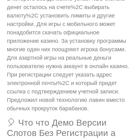
денег осталось на счете%2C выбирать
валюту%2C установить лимиты и другие
настройки. Для игры с мобильного может
понадобится скачать официальное
приложение казино. За установку программы
многие один них поощряют игрока бонусами.
Для азартной игры на реальные деньги
пользователю нужна аккаунт в онлайн казино.
При регистрации следует указать адрес
электронной почты%2C и который придет
ссылка с подтверждением учетной записи.
Предложил новой технологию лавин вместо
обычных прокруток барабанов.
🎈 Что что Демо Версии
Слотов Без Регистрации а