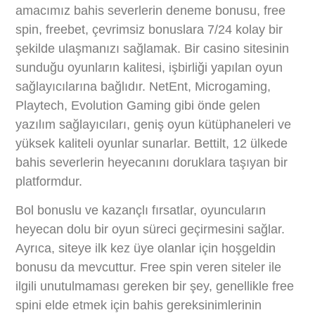
amacımız bahis severlerin deneme bonusu, free
spin, freebet, çevrimsiz bonuslara 7/24 kolay bir
şekilde ulaşmanızı sağlamak. Bir casino sitesinin
sunduğu oyunların kalitesi, işbirliği yapılan oyun
sağlayıcılarına bağlıdır. NetEnt, Microgaming,
Playtech, Evolution Gaming gibi önde gelen
yazılım sağlayıcıları, geniş oyun kütüphaneleri ve
yüksek kaliteli oyunlar sunarlar. Bettilt, 12 ülkede
bahis severlerin heyecanını doruklara taşıyan bir
platformdur.
Bol bonuslu ve kazançlı fırsatlar, oyuncuların
heyecan dolu bir oyun süreci geçirmesini sağlar.
Ayrıca, siteye ilk kez üye olanlar için hoşgeldin
bonusu da mevcuttur. Free spin veren siteler ile
ilgili unutulmaması gereken bir şey, genellikle free
spini elde etmek için bahis gereksinimlerinin