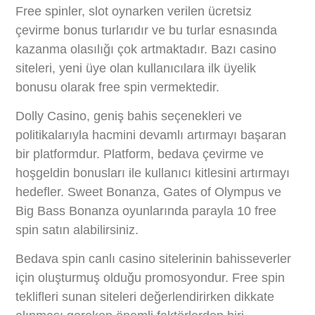
Free spinler, slot oynarken verilen ücretsiz
çevirme bonus turlarıdır ve bu turlar esnasında
kazanma olasılığı çok artmaktadır. Bazı casino
siteleri, yeni üye olan kullanıcılara ilk üyelik
bonusu olarak free spin vermektedir.
Dolly Casino, geniş bahis seçenekleri ve
politikalarıyla hacmini devamlı artırmayı başaran
bir platformdur. Platform, bedava çevirme ve
hoşgeldin bonusları ile kullanıcı kitlesini artırmayı
hedefler. Sweet Bonanza, Gates of Olympus ve
Big Bass Bonanza oyunlarında parayla 10 free
spin satın alabilirsiniz.
Bedava spin canlı casino sitelerinin bahisseverler
için oluşturmuş olduğu promosyondur. Free spin
teklifleri sunan siteleri değerlendirirken dikkate