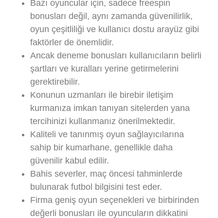
Bazı oyuncular için, sadece freespin
bonusları değil, aynı zamanda güvenilirlik,
oyun çeşitliliği ve kullanıcı dostu arayüz gibi
faktörler de önemlidir.
Ancak deneme bonusları kullanıcıların belirli
şartları ve kuralları yerine getirmelerini
gerektirebilir.
Konunun uzmanları ile birebir iletişim
kurmanıza imkan tanıyan sitelerden yana
tercihinizi kullanmanız önerilmektedir.
Kaliteli ve tanınmış oyun sağlayıcılarına
sahip bir kumarhane, genellikle daha
güvenilir kabul edilir.
Bahis severler, maç öncesi tahminlerde
bulunarak futbol bilgisini test eder.
Firma geniş oyun seçenekleri ve birbirinden
değerli bonusları ile oyuncuların dikkatini