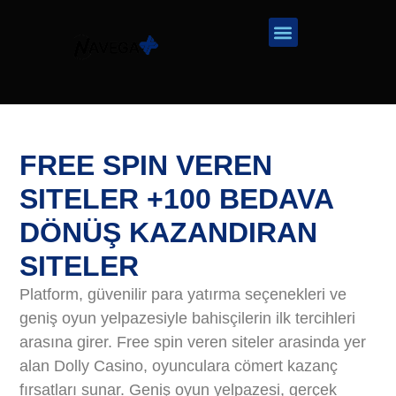
FREE SPIN VEREN
SITELER +100 BEDAVA
DÖNÜŞ KAZANDIRAN
SITELER
Platform, güvenilir para yatırma seçenekleri ve
geniş oyun yelpazesiyle bahisçilerin ilk tercihleri
arasına girer. Free spin veren siteler arasinda yer
alan Dolly Casino, oyunculara cömert kazanç
fırsatları sunar. Geniş oyun yelpazesi, gerçek