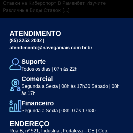
Ставки на Киберспорт В Раменбет Изучите
Различные Виды Ставок […]
ATENDIMENTO
(85) 3253-2002 |
atendimento@navegamais.com.br.br
Suporte
Todos os dias | 07h às 22h
Comercial
Segunda a Sexta | 08h às 17h30 Sábado | 08h
às 17h
Financeiro
Segunda a Sexta | 08h10 às 17h30
ENDEREÇO
Rua B, nº 521, Industrial, Fortaleza – CE | Cep: