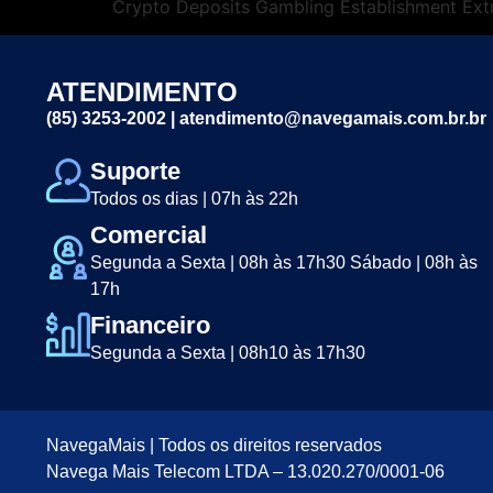
Crypto Deposits Gambling Establishment Ext
ATENDIMENTO
(85) 3253-2002 | atendimento@navegamais.com.br.br
Suporte
Todos os dias | 07h às 22h
Comercial
Segunda a Sexta | 08h às 17h30 Sábado | 08h às
17h
Financeiro
Segunda a Sexta | 08h10 às 17h30
NavegaMais | Todos os direitos reservados
Navega Mais Telecom LTDA – 13.020.270/0001-06