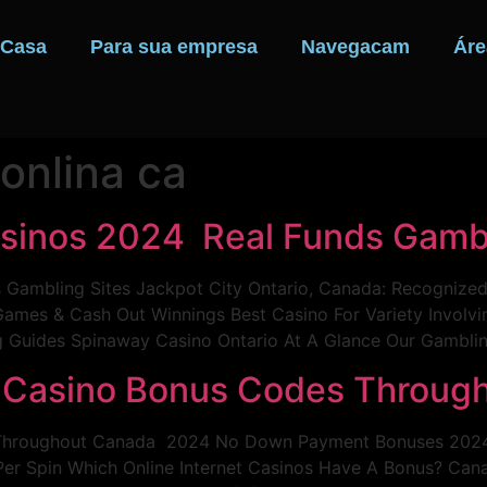
 Casa
Para sua empresa
Navegacam
Áre
onlina ca
sinos 2024 ️ Real Funds Gamb
ds Gambling Sites Jackpot City Ontario, Canada: Recogniz
y Games & Cash Out Winnings Best Casino For Variety Invo
 Guides Spinaway Casino Ontario At A Glance Our Gamblin
 Casino Bonus Codes Through
 Throughout Canada ️ 2024 No Down Payment Bonuses 2024
er Spin Which Online Internet Casinos Have A Bonus? Can