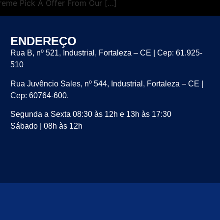
reme Pick A Offer From Our […]
ENDEREÇO
Rua B, nº 521, Industrial, Fortaleza – CE | Cep: 61.925-
510
Rua Juvêncio Sales, nº 544, Industrial, Fortaleza – CE |
Cep: 60764-600.
Segunda a Sexta 08:30 às 12h e 13h às 17:30
Sábado | 08h às 12h