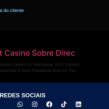
a do cliente
t Casino Sobre Direc
s Bitcoin Casinos En Métropole 2024 Content
ra Machines À Sous Populaires How Do You
REDES SOCIAIS