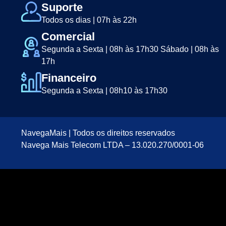
Suporte
Todos os dias | 07h às 22h
Comercial
Segunda a Sexta | 08h às 17h30 Sábado | 08h às
17h
Financeiro
Segunda a Sexta | 08h10 às 17h30
NavegaMais | Todos os direitos reservados
Navega Mais Telecom LTDA – 13.020.270/0001-06