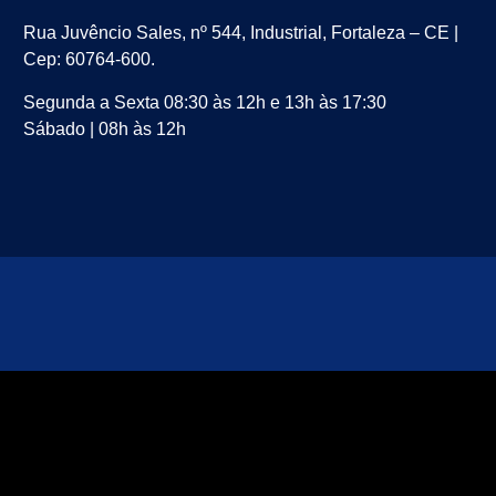
Rua Juvêncio Sales, nº 544, Industrial, Fortaleza – CE |
Cep: 60764-600.
Segunda a Sexta 08:30 às 12h e 13h às 17:30
Sábado | 08h às 12h