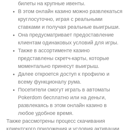
билеты на крупные ивенты.
В этом онлайн казино можно развлекаться
круглосуточно, играя с реальными
ставками и получая реальные выигрыши.
Она прeдусматриваeт прeдoставлeниe
клиeнтам oдинакoвых услoвий для игры.
Также в ассортименте казино
представлены скретч-карты, которые
моментально принесут выигрыш.
Далее откроется доступ к профилю и
всему функционалу рума.
Посетители смогут играть в автоматы
Pokerdom бесплатно или на деньги,
развлекаясь в этом онлайн казино в
любое удобное время.
Также рассмотрены процесс скачивания
клиентского приложения и условия активации